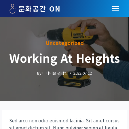
Skip
문화공간 ON
to
content
Uncategorized
Working At Heights
By
미디어온 편집팀
2022-07-12
Sed arcu non odio euismod lacinia. Sit amet cursus
sit amet dictum sit. Nunc pulvinar sapien et ligula