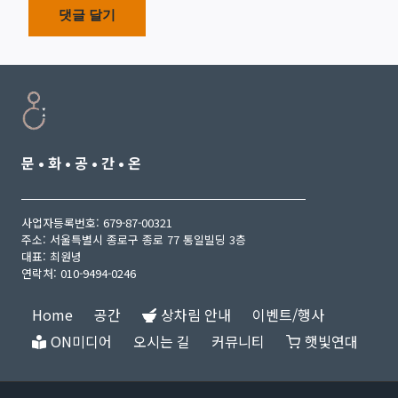
문 • 화 • 공 • 간 • 온
사업자등록번호: 679-87-00321
주소: 서울특별시 종로구 종로 77 통일빌딩 3층
대표: 최원녕
연락처: 010-9494-0246
Home
공간
상차림 안내
이벤트/행사
ON미디어
오시는 길
커뮤니티
햇빛연대